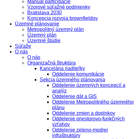
Manuál participácie
Vzorové súťažné podmienky
Bratislava 2030
Koncepcia rozvoja brownfieldov
Územné plánovanie
Metropolitný územný plán
Územný plán
Územné štúdie
Súťaže
O nás
O nás
Organizačná štruktúra
Kancelária riaditeľky
Oddelenie komunikácie
Sekcia územného plánovania
Oddelenie územných koncepcií a
analýz
Oddelenie dát a GIS
Oddelenie Metropolitného územného
plánu
Oddelenie zmien a doplnkov
Oddelenie priestorovo-funkčných
vzťahov
Oddelenie zeleno-modrej
infraštruktúry