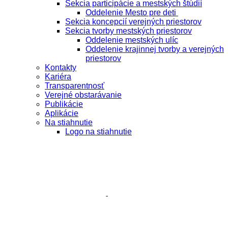
Sekcia participácie a mestských štúdií
Oddelenie Mesto pre deti
Sekcia koncepcií verejných priestorov
Sekcia tvorby mestských priestorov
Oddelenie mestských ulíc
Oddelenie krajinnej tvorby a verejných
priestorov
Kontakty
Kariéra
Transparentnosť
Verejné obstarávanie
Publikácie
Aplikácie
Na stiahnutie
Logo na stiahnutie