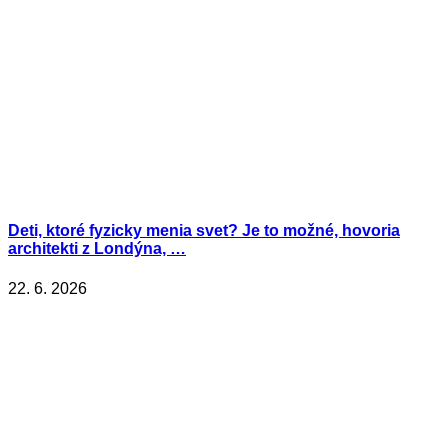
Deti, ktoré fyzicky menia svet? Je to možné, hovoria
architekti z Londýna, …
22. 6. 2026