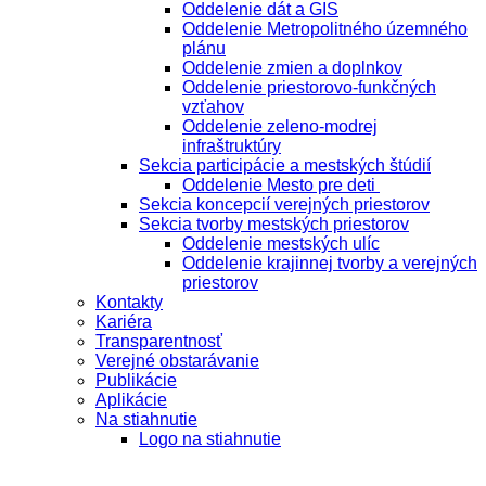
Oddelenie dát a GIS
Oddelenie Metropolitného územného
plánu
Oddelenie zmien a doplnkov
Oddelenie priestorovo-funkčných
vzťahov
Oddelenie zeleno-modrej
infraštruktúry
Sekcia participácie a mestských štúdií
Oddelenie Mesto pre deti
Sekcia koncepcií verejných priestorov
Sekcia tvorby mestských priestorov
Oddelenie mestských ulíc
Oddelenie krajinnej tvorby a verejných
priestorov
Kontakty
Kariéra
Transparentnosť
Verejné obstarávanie
Publikácie
Aplikácie
Na stiahnutie
Logo na stiahnutie