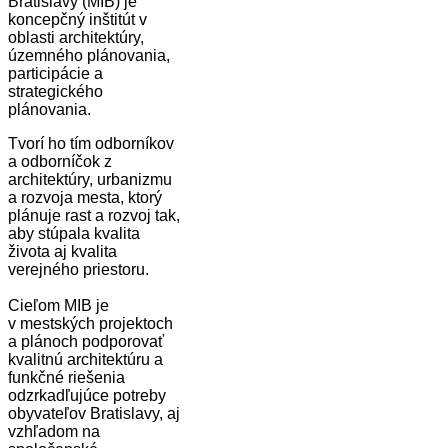
Bratislavy (MIB) je
koncepčný inštitút v
oblasti architektúry,
územného plánovania,
participácie a
strategického
plánovania.
Tvorí ho tím odborníkov
a odborníčok z
architektúry, urbanizmu
a rozvoja mesta, ktorý
plánuje rast a rozvoj tak,
aby stúpala kvalita
života aj kvalita
verejného priestoru.
Cieľom MIB je
v mestských projektoch
a plánoch podporovať
kvalitnú architektúru a
funkčné riešenia
odzrkadľujúce potreby
obyvateľov Bratislavy, aj
vzhľadom na