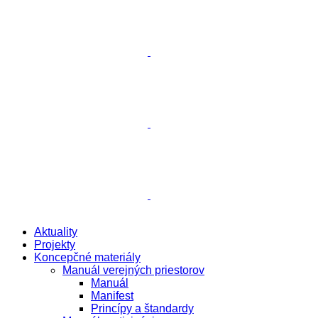
Aktuality
Projekty
Koncepčné materiály
Manuál verejných priestorov
Manuál
Manifest
Princípy a štandardy