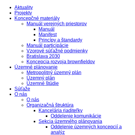
Aktuality
Projekty
Koncepčné materiály
Manuál verejných priestorov
Manuál
Manifest
Princípy a štandardy
Manuál participácie
Vzorové súťažné podmienky
Bratislava 2030
Koncepcia rozvoja brownfieldov
Územné plánovanie
Metropolitný územný plán
Územný plán
Územné štúdie
Súťaže
O nás
O nás
Organizačná štruktúra
Kancelária riaditeľky
Oddelenie komunikácie
Sekcia územného plánovania
Oddelenie územných koncepcií a
analýz