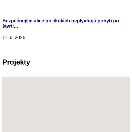
Bezpečnejšie ulice pri školách ovplyvňujú pohyb po
štvrti…
11. 6. 2026
Projekty